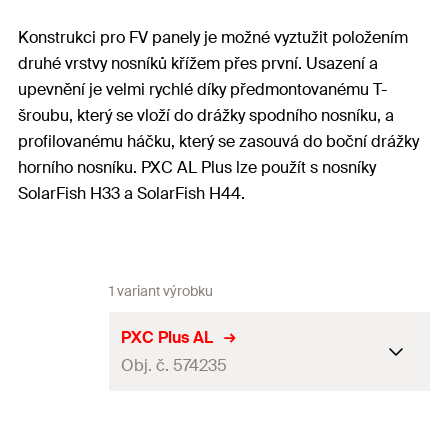
Konstrukci pro FV panely je možné vyztužit položením
druhé vrstvy nosníků křížem přes první. Usazení a
upevnění je velmi rychlé díky předmontovanému T-
šroubu, který se vloží do drážky spodního nosníku, a
profilovanému háčku, který se zasouvá do boční drážky
horního nosníku. PXC AL Plus lze použít s nosníky
SolarFish H33 a SolarFish H44.
1 variant výrobku
PXC Plus AL
Obj. č. 574235
Rozměry
45 x 40 x 17
mm