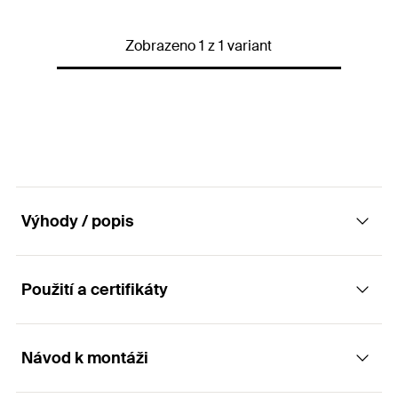
Délka
45
mm
Zobrazeno 1 z 1 variant
Závit
(
)
M8
M
Délka šroubu
(
)
20
mm
l
s
Rozměr klíče (imbus)
(
)
6
mm
SW
Hmotnost
65
g
Balení
10
ks.
Výhody / popis
GTIN (EAN-Code)
8001132121757
Použití a certifikáty
Výhody
Rychlá montáž utažením jednoho šroubu.
Návod k montáži
Aplikace
Předmontovaný úchyt je připravený k použití.