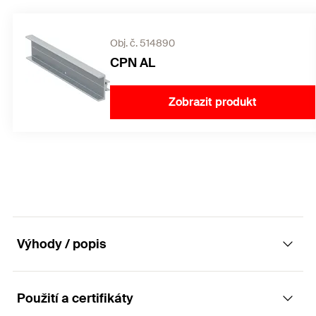
Obj. č. 514890
CPN AL
Zobrazit produkt
Výhody / popis
Použití a certifikáty
Nosník pro konstrukci solárních elektráren