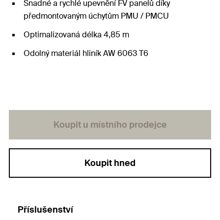
Snadné a rychlé upevnění FV panelů díky
předmontovaným úchytům PMU / PMCU
Optimalizovaná délka 4,85 m
Odolný materiál hliník AW 6063 T6
Koupit u místního prodejce
Koupit hned
Příslušenství