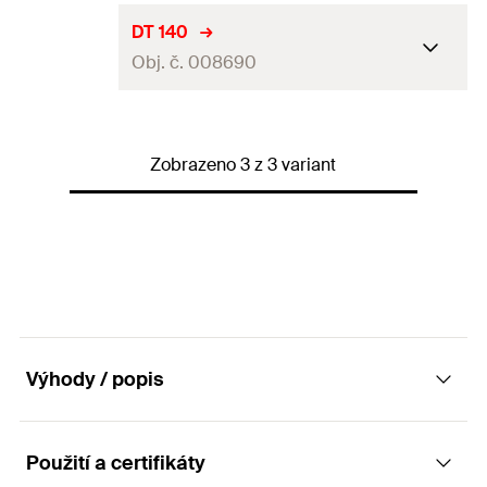
Průchozí otvor
(
)
16
mm
d
f
ø talíře
110
mm
DT 140
Obal
Krabička
Obj. č. 008690
Výška talíře
3,9
mm
Balení
100
ks.
Průchozí otvor
(
)
16
mm
d
f
ø talíře
140
mm
GTIN (EAN-Code)
4002822017194
Obal
Krabička
Zobrazeno 3 z 3 variant
Výška talíře
4,2
mm
Balení
100
ks.
Průchozí otvor
(
)
16
mm
d
f
GTIN (EAN-Code)
4006209907450
Obal
Krabička
Balení
100
ks.
GTIN (EAN-Code)
4002822017200
Výhody / popis
Použití a certifikáty
Výhody