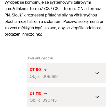
Výrobek se kombinuje se systémovými talířovými
hmoždinkami TermoZ CS / CS II, Termoz CN a Termoz
PN. Slouží k roznesení přítlačné síly na větší styčnou
plochu mezi talířem a izolantem. Používá se zejména při
kotvení měkkých typů izolace, aby se zlepšila odolnost
protažení hmoždinky.
3 variant výrobku
DT 90
Obj. č. 008889
ø talíře
90
mm
DT 110
Obj. č. 090745
Výška talíře
3,9
mm