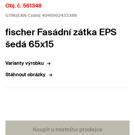
Obj. č. 561348
GTIN (EAN-Code): 4048962433388
fischer Fasádní zátka EPS
šedá 65x15
Varianty výrobku
Stáhnout obrázky
Koupit u místního prodejce