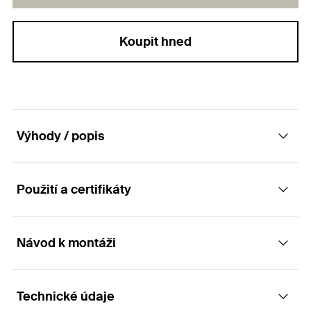
Koupit hned
Výhody / popis
Použití a certifikáty
Fasádní zátky k zakrytí hmoždinky po
zapuštěné montáži a vytvoření jednolitého
povrchu izolační vrstvy.
Návod k montáži
Aplikace
Výhody
Technické údaje
Zateplení rodinných i panelových domů
Princip funkce / montáž