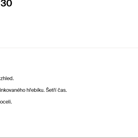
 30
vzhled.
inkovaného hřebíku. Šetří čas.
oceli.