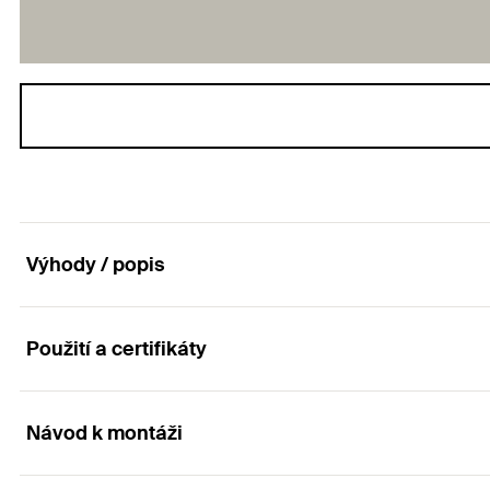
Výhody / popis
Použití a certifikáty
Přídržná spona na izolační materiály se snadnou
Výhody
Návod k montáži
Aplikace