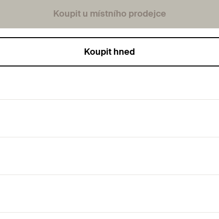
Koupit u místního prodejce
Koupit hned
 montáží