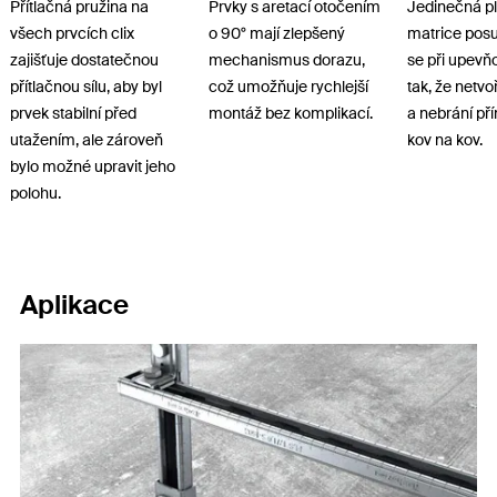
Přítlačná pružina na
Prvky s aretací otočením
Jedinečná p
všech prvcích clix
o 90° mají zlepšený
matrice pos
zajišťuje dostatečnou
mechanismus dorazu,
se při upevň
přítlačnou sílu, aby byl
což umožňuje rychlejší
tak, že netvo
prvek stabilní před
montáž bez komplikací.
a nebrání př
utažením, ale zároveň
kov na kov.
bylo možné upravit jeho
polohu.
Aplikace