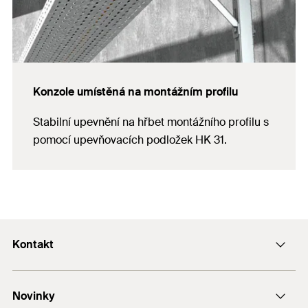
Konzole umístěná na montážním profilu
Stabilní upevnění na hřbet montážního profilu s
pomocí upevňovacích podložek HK 31.
Kontakt
Kontaktní formulář
Novinky
e-Mail