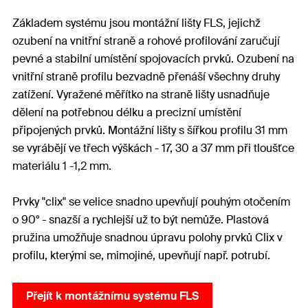
Základem systému jsou montážní lišty FLS, jejichž
ozubení na vnitřní straně a rohové profilování zaručují
pevné a stabilní umístění spojovacích prvků. Ozubení na
vnitřní straně profilu bezvadně přenáší všechny druhy
zatížení. Vyražené měřítko na straně lišty usnadňuje
dělení na potřebnou délku a precizní umístění
připojených prvků. Montážní lišty s šířkou profilu 31 mm
se vyrábějí ve třech výškách - 17, 30 a 37 mm při tloušťce
materiálu 1 -1,2 mm.
Prvky "clix" se velice snadno upevňují pouhým otočením
o 90° - snazší a rychlejší už to být nemůže. Plastová
pružina umožňuje snadnou úpravu polohy prvků Clix v
profilu, kterými se, mimojiné, upevňují např. potrubí.
Přejít k montážnímu systému FLS