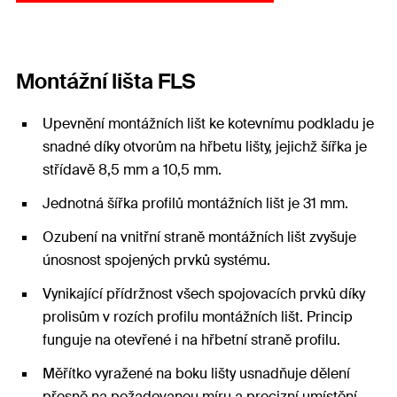
Montážní lišta FLS
Upevnění montážních lišt ke kotevnímu podkladu je
snadné díky otvorům na hřbetu lišty, jejichž šířka je
střídavě 8,5 mm a 10,5 mm.
Jednotná šířka profilů montážních lišt je 31 mm.
Ozubení na vnitřní straně montážních lišt zvyšuje
únosnost spojených prvků systému.
Vynikající přídržnost všech spojovacích prvků díky
prolisům v rozích profilu montážních lišt. Princip
funguje na otevřené i na hřbetní straně profilu.
Měřítko vyražené na boku lišty usnadňuje dělení
přesně na požadovanou míru a precizní umístění