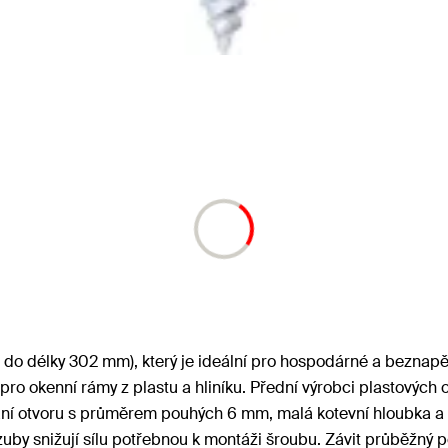
až do délky 302 mm), který je ideální pro hospodárné a bezna
ro okenní rámy z plastu a hliníku. Přední výrobci plastových 
ní otvoru s průměrem pouhých 6 mm, malá kotevní hloubka a u
zuby snižují sílu potřebnou k montáži šroubu. Závit průběžný