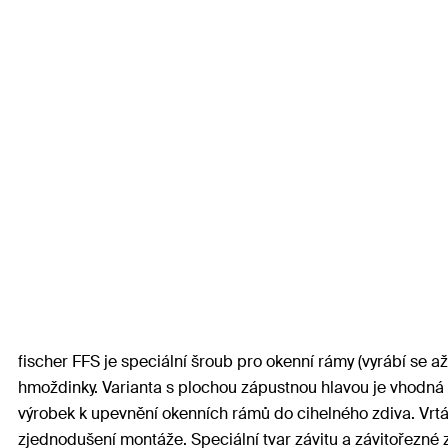
fischer FFS je speciální šroub pro okenní rámy (vyrábí se 
hmoždinky. Varianta s plochou zápustnou hlavou je vhodná p
výrobek k upevnění okenních rámů do cihelného zdiva. Vrtá
zjednodušení montáže. Speciální tvar závitu a závitořezné 