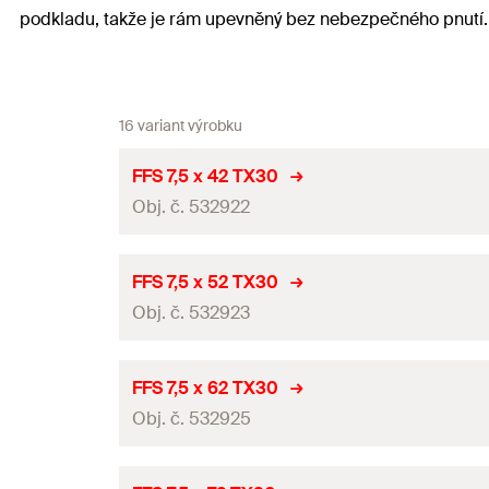
podkladu, takže je rám upevněný bez nebezpečného pnutí.
16 variant výrobku
FFS 7,5 x 42 TX30
Obj. č. 532922
Průměr
(
)
d
FFS 7,5 x 52 TX30
Obj. č. 532923
Bit / Klíč
Jmenovitý průměr vrtáku
(
)
d
0
Průměr
(
)
d
FFS 7,5 x 62 TX30
Hlava-ø
(
)
Obj. č. 532925
d
h
Bit / Klíč
Obal
Jmenovitý průměr vrtáku
(
)
d
0
Průměr
(
)