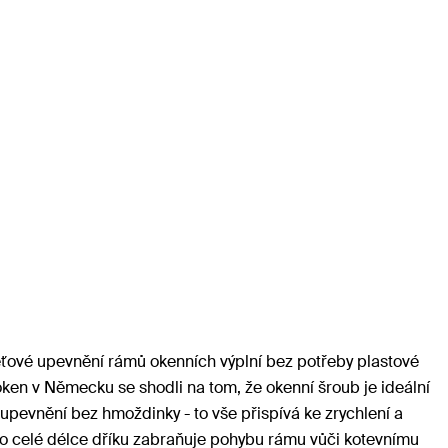
pěťové upevnění rámů okenních výplní bez potřeby plastové
oken v Německu se shodli na tom, že okenní šroub je ideální
pevnění bez hmoždinky - to vše přispívá ke zrychlení a
 po celé délce dříku zabraňuje pohybu rámu vůči kotevnímu