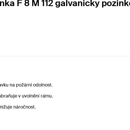
nka F 8 M 112 galvanicky pozin
avku na požární odolnost.
abraňuje v uvolnění rámu.
nižuje náročnost.