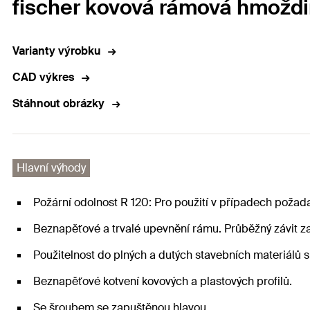
fischer kovová rámová hmoždi
Varianty výrobku
CAD výkres
Stáhnout obrázky
Hlavní výhody
Požární odolnost R 120: Pro použití v případech požad
Beznapěťové a trvalé upevnění rámu. Průběžný závit z
Použitelnost do plných a dutých stavebních materiálů s
Beznapěťové kotvení kovových a plastových profilů.
Se šroubem se zapuštěnou hlavou.