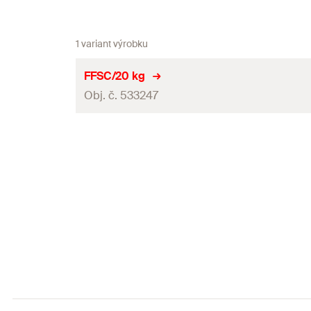
1 variant výrobku
FFSC/20 kg
Obj. č. 533247
Osvědčení ETA
Obsah
Použitelnost
Balení
GTIN (EAN-Code)