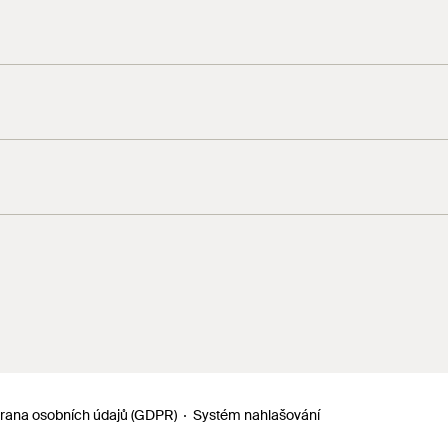
pound
4
5
rana osobních údajů (GDPR)
Systém nahlašování