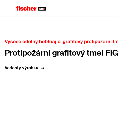
Home
Vysoce odolný bobtnající grafitový protipožární t
Protipožární grafitový tmel Fi
Varianty výrobku