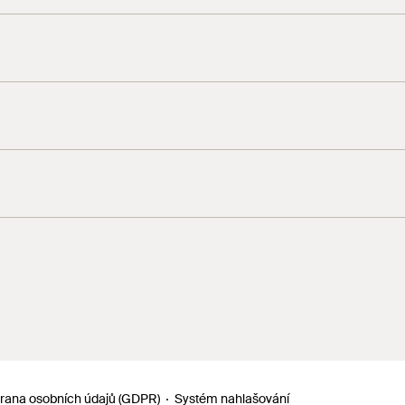
4
5
ducts.
te
ejte na našem technickém oddělení.
rana osobních údajů (GDPR)
Systém nahlašování