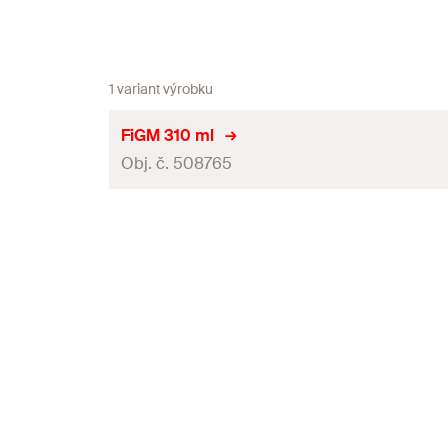
1 variant výrobku
FiGM 310 ml
Obj. č. 508765
Osvědčení ETA
Jazyky na kartuši
Obsah
Použitelnost
Obal
Balení