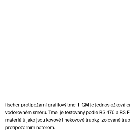
fischer protipožární grafitový tmel FiGM je jednosložková e
vodorovném směru. Tmel je testovaný podle BS 476 a BS EN
materiálů jako jsou kovové i nekovové trubky, izolované tr
protipožárním nátěrem.