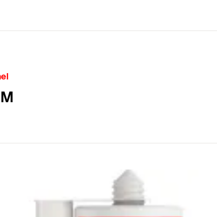
mel
GM