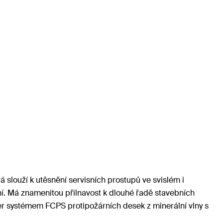
á slouží k utěsnění servisních prostupů ve svislém i
í. Má znamenitou přilnavost k dlouhé řadě stavebních
her systémem FCPS protipožárních desek z minerální vlny s