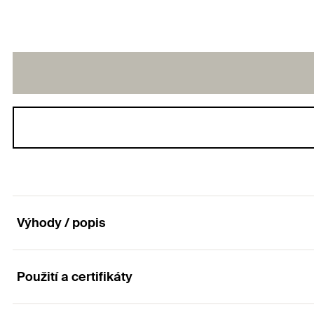
Výhody / popis
Použití a certifikáty
Pružná sponkovací příchytka pro různé průměry