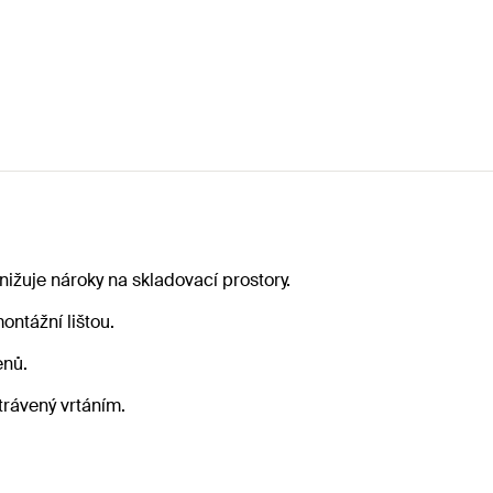
nižuje nároky na skladovací prostory.
ontážní lištou.
enů.
trávený vrtáním.