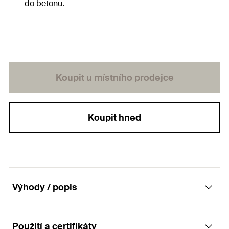
do betonu.
Koupit u místního prodejce
Koupit hned
Výhody / popis
Použití a certifikáty