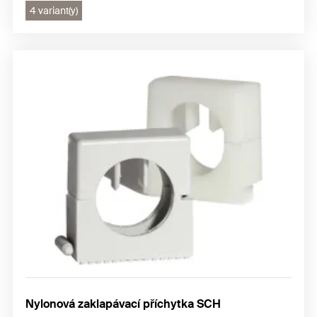
4 variant(y)
Nylonová zaklapávací příchytka SCH