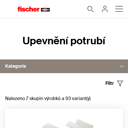
Home
Upevnění potrubí
Kategorie
Filtr
Plastové příchytky
Nalezeno 7 skupin výrobků a 93 variant(y)
Kovové příchytky