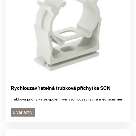
Rychlouzavíratelná trubková příchytka SCN
Trubková příchytka se spolehlivým rychlouzavíracím mechanismem
6 variant(y)