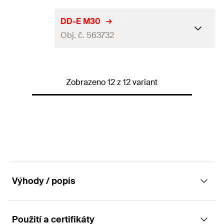
GTIN (EAN-Code)
4048962455564
Materiál
Polyamide / Nylon
Závit
(
)
M27
M
DD-E M30
Balení
100
ks.
Obj. č. 563732
Závit
27
mm
GTIN (EAN-Code)
4048962455588
Materiál
Polyamide / Nylon
Závit
(
)
M30
M
Balení
100
ks.
Zobrazeno 12 z 12 variant
Závit
30
mm
GTIN (EAN-Code)
4048962455601
Materiál
Polyamide / Nylon
Balení
100
ks.
GTIN (EAN-Code)
4048962455625
Výhody / popis
Použití a certifikáty