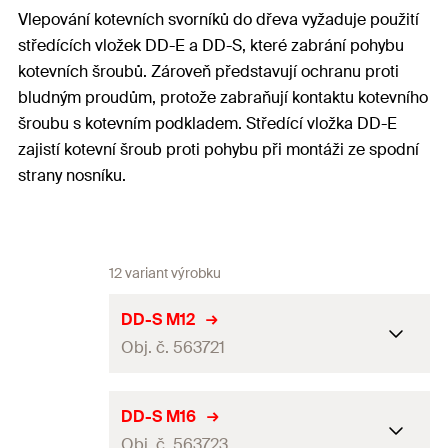
Vlepování kotevních svorníků do dřeva vyžaduje použití
středících vložek DD-E a DD-S, které zabrání pohybu
kotevních šroubů. Zároveň představují ochranu proti
bludným proudům, protože zabraňují kontaktu kotevního
šroubu s kotevním podkladem. Středící vložka DD-E
zajistí kotevní šroub proti pohybu při montáži ze spodní
strany nosníku.
12 variant výrobku
DD-S M12
Obj. č. 563721
Závit
(
)
M12
M
DD-S M16
Obj. č. 563723