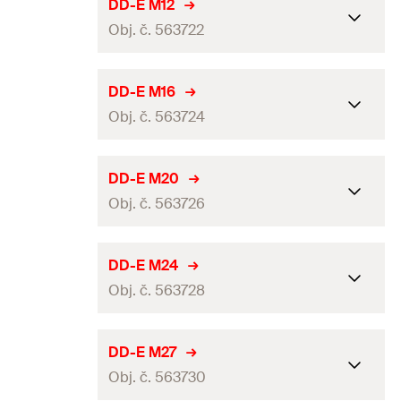
Závit
(
)
M30
M
DD-E M12
Balení
100
ks.
Obj. č. 563722
Závit
30
mm
GTIN (EAN-Code)
4048962455595
Materiál
Polyamide / Nylon
Závit
(
)
M12
M
DD-E M16
Balení
100
ks.
Obj. č. 563724
Závit
12
mm
GTIN (EAN-Code)
4048962455618
Materiál
Polyamide / Nylon
Závit
(
)
M16
M
DD-E M20
Balení
100
ks.
Obj. č. 563726
Závit
16
mm
GTIN (EAN-Code)
4048962455526
Materiál
Polyamide / Nylon
Závit
(
)
M20
M
DD-E M24
Balení
100
ks.
Obj. č. 563728
Závit
20
mm
GTIN (EAN-Code)
4048962455540
Materiál
Polyamide / Nylon
Závit
(
)
M24
M
DD-E M27
Balení
100
ks.
Obj. č. 563730
Závit
24
mm