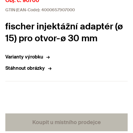
Obj. č. 90700
GTIN (EAN-Code): 4000657907000
fischer injektážní adaptér (ø
15) pro otvor-ø 30 mm
Varianty výrobku
Stáhnout obrázky
Koupit u místního prodejce