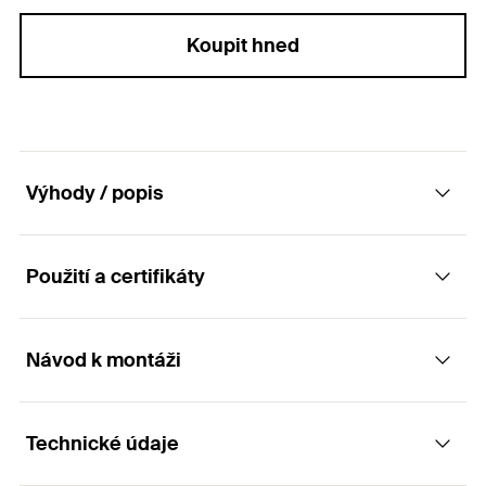
Koupit hned
Výhody / popis
Použití a certifikáty
Injektážní adaptér pro vyplňování otvorů pro
dodatečně vlepovanou výztuž
Návod k montáži
Aplikace
Výhody
Technické údaje
Kotvení roxorů
Injektážní adaptéry zajišťují rovnoměrné vyplnění
Princip funkce / montáž
otvoru bez nežádoucích bublinek.