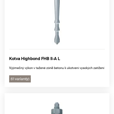
Kotva Highbond FHB II-A L
Výjimečný výkon v tažené zóně betonu k ukotvení vysokých zatížení
61 variant(y)