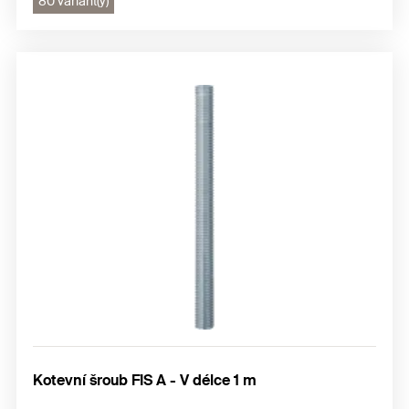
80 variant(y)
Kotevní šroub FIS A - V délce 1 m