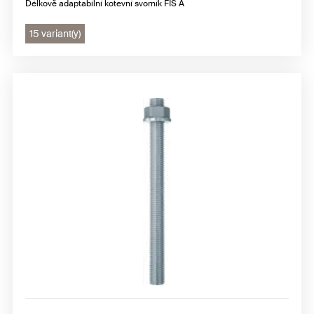
Délkově adaptabilní kotevní svorník FIS A
15 variant(y)