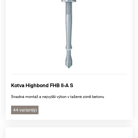
Kotva Highbond FHB II-A S
Snadná montáž a nejvyšší výkon v tažené zóně betonu
44 variant(y)