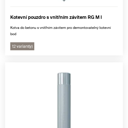
Kotevní pouzdro s vnitřním závitem RG M I
Kotva do betonu s vnitřním závitem pro demontovatelný kotevní
bod
12 variant(y)