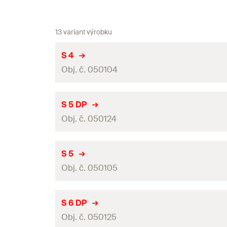
13 variant výrobku
S 4
Obj. č. 050104
Jmenovitý průměr vrtáku
(
)
d
S 5 DP
0
Obj. č. 050124
Délka hmoždinky
(
)
l
Min. hloubka vrtaného otvoru
(
)
h
1
Jmenovitý průměr vrtáku
(
)
d
S 5
0
Balení
Obj. č. 050105
Délka hmoždinky
(
)
l
Obal
Min. hloubka vrtaného otvoru
(
)
h
1
Jmenovitý průměr vrtáku
(
)
d
S 6 DP
0
GTIN (EAN-Code)
Balení
Obj. č. 050125
Délka hmoždinky
(
)
l