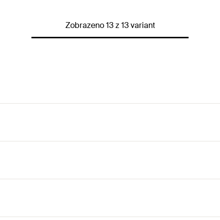
Zobrazeno 13 z 13 variant
 omítkou až do nosného podkladu, což je předpokladem pro d
šroubovávání hmoždinky působí v materiálu rozpěrná síla cíl