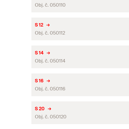
GTIN (EAN-Code)
Balení
Obj. č. 050110
Délka hmoždinky
(
)
l
Obal
Min. hloubka vrtaného otvoru
(
)
h
1
Jmenovitý průměr vrtáku
(
)
d
S 12
0
GTIN (EAN-Code)
Balení
Obj. č. 050112
Délka hmoždinky
(
)
l
Obal
Min. hloubka vrtaného otvoru
(
)
h
1
Jmenovitý průměr vrtáku
(
)
d
S 14
0
GTIN (EAN-Code)
Balení
Obj. č. 050114
Délka hmoždinky
(
)
l
Obal
Min. hloubka vrtaného otvoru
(
)
h
1
Jmenovitý průměr vrtáku
(
)
d
S 16
0
GTIN (EAN-Code)
Balení
Obj. č. 050116
Délka hmoždinky
(
)
l
Obal
Min. hloubka vrtaného otvoru
(
)
h
1
Jmenovitý průměr vrtáku
(
)
d
S 20
0
GTIN (EAN-Code)
Balení
Obj. č. 050120
Délka hmoždinky
(
)
l
Obal