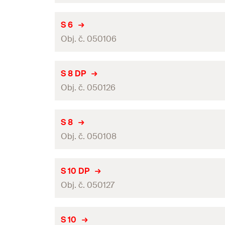
Obal
Min. hloubka vrtaného otvoru
(
)
h
1
Jmenovitý průměr vrtáku
(
)
d
S 6
0
GTIN (EAN-Code)
Balení
Obj. č. 050106
Délka hmoždinky
(
)
l
Obal
Min. hloubka vrtaného otvoru
(
)
h
1
Jmenovitý průměr vrtáku
(
)
d
S 8 DP
0
GTIN (EAN-Code)
Balení
Obj. č. 050126
Délka hmoždinky
(
)
l
Obal
Min. hloubka vrtaného otvoru
(
)
h
1
Jmenovitý průměr vrtáku
(
)
d
S 8
0
GTIN (EAN-Code)
Balení
Obj. č. 050108
Délka hmoždinky
(
)
l
Obal
Min. hloubka vrtaného otvoru
(
)
h
1
Jmenovitý průměr vrtáku
(
)
d
S 10 DP
0
GTIN (EAN-Code)
Balení
Obj. č. 050127
Délka hmoždinky
(
)
l
Obal
Min. hloubka vrtaného otvoru
(
)
h
1
Jmenovitý průměr vrtáku
(
)
d
S 10
0