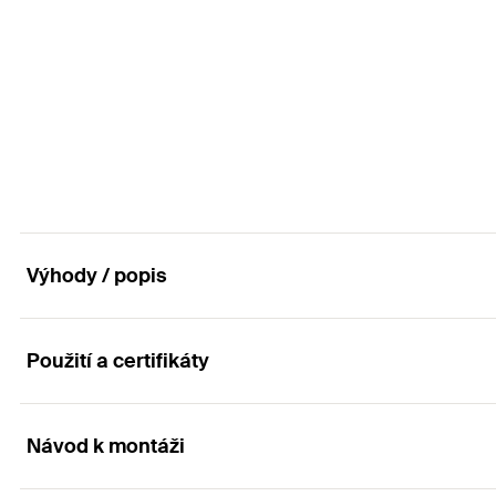
Min. hloubka vrtaného otvoru
(
)
h
1
Jmenovitý průměr vrtáku
(
)
d
0
GTIN (EAN-Code)
Balení
Délka hmoždinky
(
)
l
Obal
Min. hloubka vrtaného otvoru
(
)
h
1
GTIN (EAN-Code)
Balení
Obal
GTIN (EAN-Code)
Výhody / popis
Použití a certifikáty
Výhody
Hmoždinku bez límečku je možné osadit hlouběji pod
Návod k montáži
Aplikace
Protože se hmoždinka rozpírá ve dvou směrech, při za