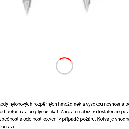
výhody nylonových rozpěrných hmoždinek a vysokou nosnost a be
ů od betonu až po plynosilikát. Zároveň nabízí v dostatečně
pečnost a odolnost kotvení v případě požáru. Kotva je vhodná
montáží.