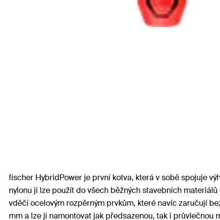
fischer HybridPower je první kotva, která v sobě spojuje 
nylonu ji lze použít do všech běžných stavebních materiál
vděčí ocelovým rozpěrným prvkům, které navíc zaručují bez
mm a lze ji namontovat jak předsazenou, tak i průvlečnou 