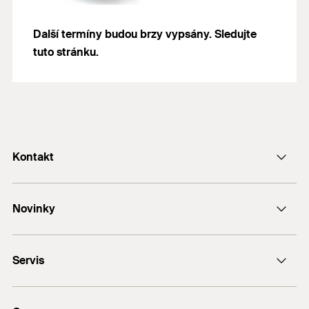
Další termíny budou brzy vypsány. Sledujte
tuto stránku.
Kontakt
Kontaktní formulář
Novinky
e-Mail
DUO-Line
+420 326 904 601
Servis
FAZ II
FIS V Plus
Najít prodejce