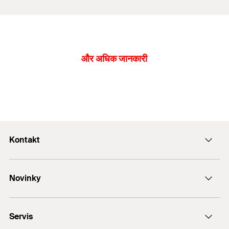
और अधिक जानकारी
Kontakt
Kontaktní formulář
Novinky
e-Mail
DUO-Line
+420 326 904 601
Servis
FAZ II