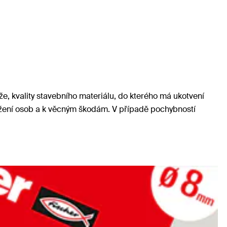
e, kvality stavebního materiálu, do kterého má ukotvení
ožení osob a k věcným škodám. V případě pochybností