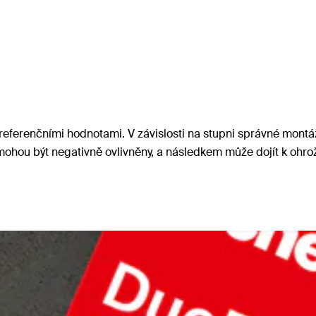
referenčními hodnotami. V závislosti na stupni správné montáž
ohou být negativně ovlivněny, a následkem může dojít k ohr