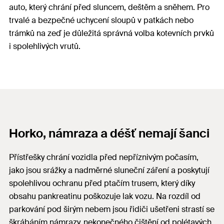
auto, který chrání před sluncem, deštěm a sněhem. Pro
trvalé a bezpečné uchycení sloupů v patkách nebo
trámků na zeď je důležitá správná volba kotevních prvků
i spolehlivých vrutů.
Horko, námraza a déšť nemají šanci
Přístřešky chrání vozidla před nepříznivým počasím,
jako jsou srážky a nadměrné sluneční záření a poskytují
spolehlivou ochranu před ptačím trusem, který díky
obsahu pankreatinu poškozuje lak vozu. Na rozdíl od
parkování pod širým nebem jsou řidiči ušetřeni strastí se
škrábáním námrazy, nekonečného čištění od polétavých