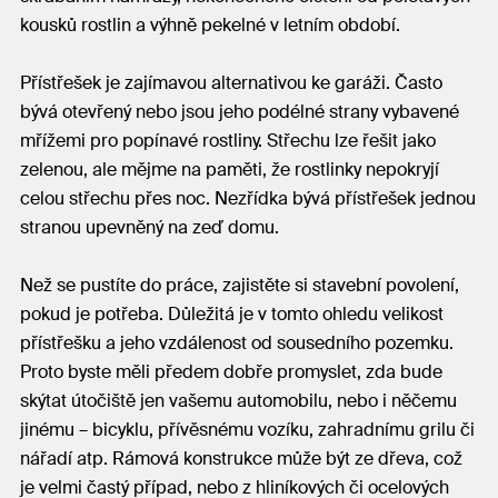
kousků rostlin a výhně pekelné v letním období.
Přístřešek je zajímavou alternativou ke garáži. Často
bývá otevřený nebo jsou jeho podélné strany vybavené
mřížemi pro popínavé rostliny. Střechu lze řešit jako
zelenou, ale mějme na paměti, že rostlinky nepokryjí
celou střechu přes noc. Nezřídka bývá přístřešek jednou
stranou upevněný na zeď domu.
Než se pustíte do práce, zajistěte si stavební povolení,
pokud je potřeba. Důležitá je v tomto ohledu velikost
přístřešku a jeho vzdálenost od sousedního pozemku.
Proto byste měli předem dobře promyslet, zda bude
skýtat útočiště jen vašemu automobilu, nebo i něčemu
jinému – bicyklu, přívěsnému vozíku, zahradnímu grilu či
nářadí atp. Rámová konstrukce může být ze dřeva, což
je velmi častý případ, nebo z hliníkových či ocelových