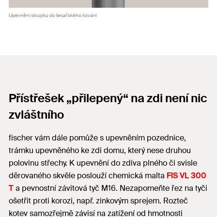
Upevnění sloupku do tesařského kování
Přístřešek „přilepený“ na zdi není nic
zvláštního
fischer vám dále pomůže s upevněním pozednice,
trámku upevněného ke zdi domu, který nese druhou
polovinu střechy. K upevnění do zdiva plného či svisle
děrovaného skvěle poslouží chemická malta
FIS VL 300
T
a pevnostní závitová tyč M16. Nezapomeňte řez na tyči
ošetřit proti korozi, např. zinkovým sprejem. Rozteč
kotev samozřejmě závisí na zatížení od hmotnosti