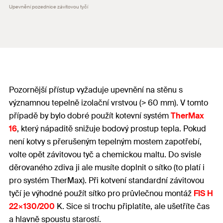
Upevnění pozednice závitovou tyčí
Pozornější přístup vyžaduje upevnění na stěnu s
významnou tepelně izolační vrstvou (> 60 mm). V tomto
případě by bylo dobré použít kotevní systém
TherMax
16
, který nápaditě snižuje bodový prostup tepla. Pokud
není kotvy s přerušeným tepelným mostem zapotřebí,
volte opět závitovou tyč a chemickou maltu. Do svisle
děrovaného zdiva ji ale musíte doplnit o sítko (to platí i
pro systém TherMax). Při kotvení standardní závitovou
tyčí je výhodné použít sítko pro průvlečnou montáž
FIS H
22×130/200
K. Sice si trochu připlatíte, ale ušetříte čas
a hlavně spoustu starostí.