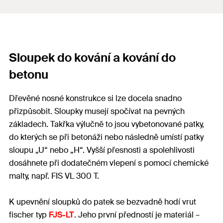
Sloupek do kování a kování do
betonu
Dřevěné nosné konstrukce si lze docela snadno
přizpůsobit. Sloupky musejí spočívat na pevných
základech. Takřka výlučně to jsou vybetonované patky,
do kterých se při betonáži nebo následně umístí patky
sloupu „U“ nebo „H“. Vyšší přesnosti a spolehlivosti
dosáhnete při dodatečném vlepení s pomocí chemické
malty, např. FIS VL 300 T.
K upevnění sloupků do patek se bezvadně hodí vrut
fischer typ
FJS-LT
. Jeho první předností je materiál –