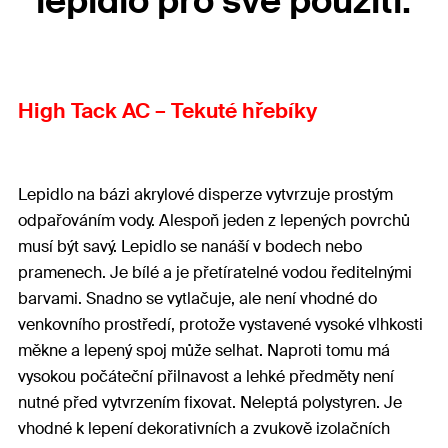
lepidlo pro své použití:
High Tack AC – Tekuté hřebíky
Lepidlo na bázi akrylové disperze vytvrzuje prostým
odpařováním vody. Alespoň jeden z lepených povrchů
musí být savý. Lepidlo se nanáší v bodech nebo
pramenech. Je bílé a je přetíratelné vodou ředitelnými
barvami. Snadno se vytlačuje, ale není vhodné do
venkovního prostředí, protože vystavené vysoké vlhkosti
měkne a lepený spoj může selhat. Naproti tomu má
vysokou počáteční přilnavost a lehké předměty není
nutné před vytvrzením fixovat. Neleptá polystyren. Je
vhodné k lepení dekorativních a zvukově izolačních