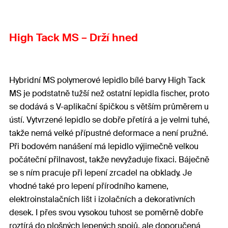
High Tack MS – Drží hned
Hybridní MS polymerové lepidlo bílé barvy High Tack
MS je podstatně tužší než ostatní lepidla fischer, proto
se dodává s V-aplikační špičkou s větším průměrem u
ústí. Vytvrzené lepidlo se dobře přetírá a je velmi tuhé,
takže nemá velké přípustné deformace a není pružné.
Při bodovém nanášení má lepidlo výjimečně velkou
počáteční přilnavost, takže nevyžaduje fixaci. Báječně
se s ním pracuje při lepení zrcadel na obklady. Je
vhodné také pro lepení přírodního kamene,
elektroinstalačních lišt i izolačních a dekorativních
desek. I přes svou vysokou tuhost se poměrně dobře
roztírá do plošných lepených spojů, ale doporučená