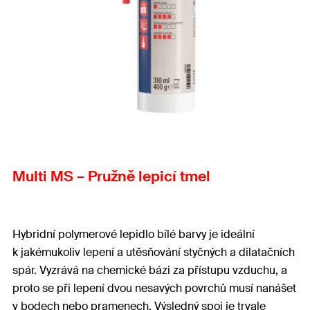
Multi MS – Pružně lepicí tmel
Hybridní polymerové lepidlo bílé barvy je ideální
k jakémukoliv lepení a utěsňování styčných a dilatačních
spár. Vyzrává na chemické bázi za přístupu vzduchu, a
proto se při lepení dvou nesavých povrchů musí nanášet
v bodech nebo pramenech. Výsledný spoj je trvale